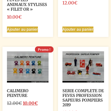
12.00
€
ANIMAUX STYLISES
« FILET OR »
10.00
€
Ajouter au panier
Ajouter au panier
Promo !
CALIMERO
SERIE COMPLETE DE
PEINTURE
FEVES PROFESSION
SAPEURS POMPIERS
12.00
€
10.00
€
2019