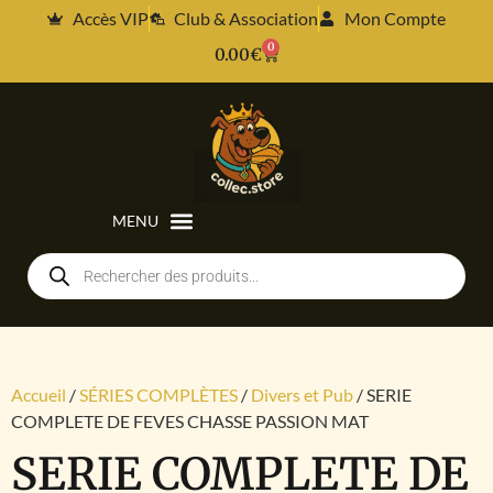
Accès VIP
Club & Association
Mon Compte
0
0.00
€
Accueil
/
SÉRIES COMPLÈTES
/
Divers et Pub
/ SERIE
COMPLETE DE FEVES CHASSE PASSION MAT
SERIE COMPLETE DE