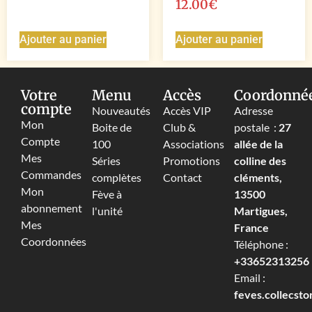
12.00
€
Ajouter au panier
Ajouter au panier
Votre
Menu
Accès
Coordonné
compte
Nouveautés
Accès VIP
Adresse
Mon
Boite de
Club &
postale :
27
Compte
100
Associations
allée de la
Mes
Séries
Promotions
colline des
Commandes
complètes
Contact
cléments,
Mon
Fève à
13500
abonnement
l'unité
Martigues,
Mes
France
Coordonnées
Téléphone :
+33652313256‬
Email :
feves.collecst