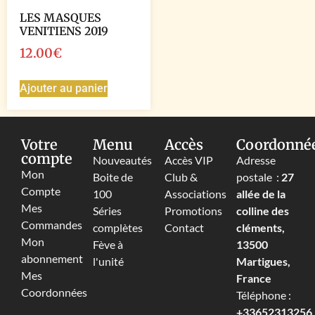
LES MASQUES
VENITIENS 2019
12.00
€
Ajouter au panier
Votre
Menu
Accès
Coordonné
compte
Nouveautés
Accès VIP
Adresse
Mon
Boite de
Club &
postale :
27
Compte
100
Associations
allée de la
Mes
Séries
Promotions
colline des
Commandes
complètes
Contact
cléments,
Mon
Fève à
13500
abonnement
l'unité
Martigues,
Mes
France
Coordonnées
Téléphone :
+33652313256‬