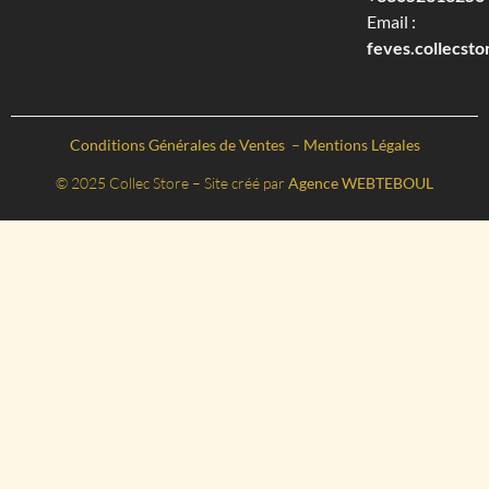
Email :
feves.collecst
Conditions Générales de Ventes
–
Mentions Légales
© 2025 Collec Store – Site créé par
Agence WEBTEBOUL