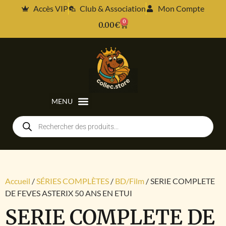
Accès VIP
Club & Association
Mon Compte
0
0.00
€
Accueil
/
SÉRIES COMPLÈTES
/
BD/Film
/ SERIE COMPLETE
DE FEVES ASTERIX 50 ANS EN ETUI
SERIE COMPLETE DE