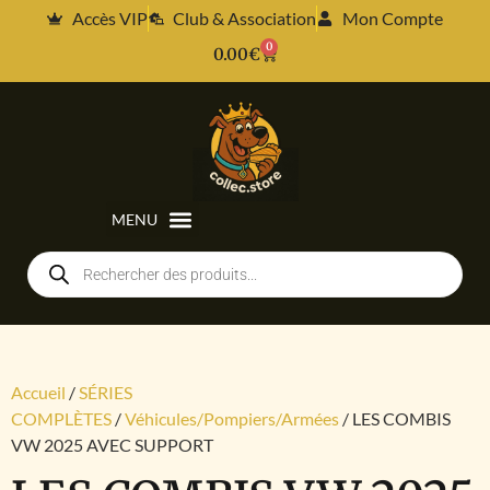
Accès VIP
Club & Association
Mon Compte
0
0.00
€
Accueil
/
SÉRIES
COMPLÈTES
/
Véhicules/Pompiers/Armées
/ LES COMBIS
VW 2025 AVEC SUPPORT