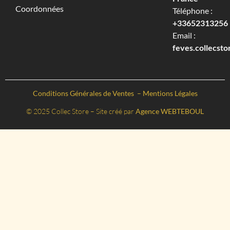
Coordonnées
Téléphone :
+33652313256‬
Email :
feves.collecst
Conditions Générales de Ventes
–
Mentions Légales
© 2025 Collec Store – Site créé par
Agence WEBTEBOUL