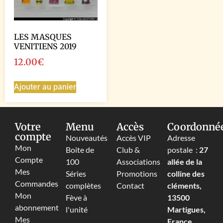
LES MASQUES
VENITIENS 2019
12.00
€
Ajouter au panier
Votre
Menu
Accès
Coordonné
compte
Nouveautés
Accès VIP
Adresse
Mon
Boite de
Club &
postale :
27
Compte
100
Associations
allée de la
Mes
Séries
Promotions
colline des
Commandes
complètes
Contact
cléments,
Mon
Fève à
13500
abonnement
l'unité
Martigues,
Mes
France