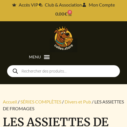
Accès VIP
Club & Association
Mon Compte
0
0.00
€
Accueil
/
SÉRIES COMPLÈTES
/
Divers et Pub
/ LES ASSIETTES
DE FROMAGES
LES ASSIETTES DE