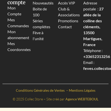
compte
Nouveautés
Accès VIP
Adresse
Mon
Boite de
Club &
postale :
27
Compte
100
Associations
allée de la
Mes
Séries
Promotions
colline des
Commandes
complètes
Contact
cléments,
Mon
Fève à
13500
abonnement
l'unité
Martigues,
Mes
France
Coordonnées
Téléphone :
+33652313256‬
Email :
feves.collecst
Conditions Générales de Ventes
–
Mentions Légales
© 2025 Collec Store – Site créé par
Agence WEBTEBOUL