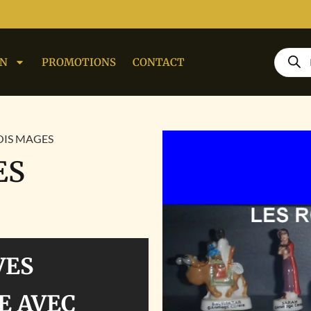
ON
PROMOTIONS
CONTACT
OIS MAGES
ES
VES
E AVEC