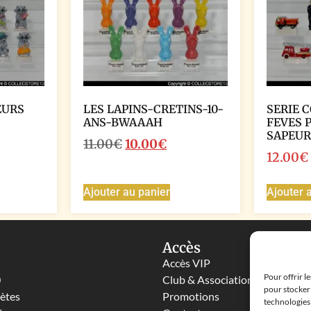
EURS
LES LAPINS-CRETINS-10-
SERIE 
ANS-BWAAAH
FEVES 
SAPEUR
11.00
€
10.00
€
12.00
€
Ajouter au panier
Ajouter 
Accès
Accès VIP
Pour offrir l
0
Club & Associations
pour stocker 
lètes
Promotions
technologies