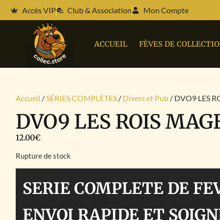
Accès VIP
Club & Association
Mon Compte
ACCUEIL
FÈVES DE COLLECTI
Accueil
/
SÉRIES COMPLÈTES
/
Divers et Pub
/ DVO9 LES R
DVO9 LES ROIS MAG
12.00
€
Rupture de stock
SERIE COMPLETE DE FE
ENVOI RAPIDE ET SOIGN