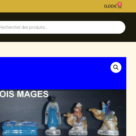
0
0.00
€