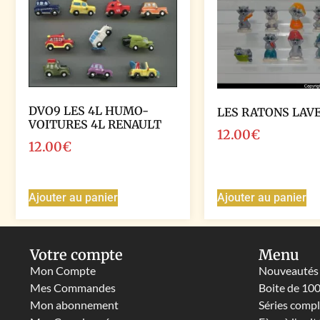
DVO9 LES 4L HUMO-
LES RATONS LAV
VOITURES 4L RENAULT
12.00
€
12.00
€
Ajouter au panier
Ajouter au panier
Votre compte
Menu
Mon Compte
Nouveautés
Mes Commandes
Boite de 10
Mon abonnement
Séries comp