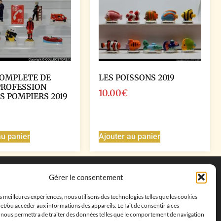
COMPLETE DE
LES POISSONS 2019
PROFESSION
10.00
€
S POMPIERS 2019
au panier
Ajouter au panier
Coordonnées
Gérer le consentement
Adresse postale :
27 allée de la colline des
es meilleures expériences, nous utilisons des technologies telles que les cookies
cléments, 13500 Martigues, France
et/ou accéder aux informations des appareils. Le fait de consentir à ces
Téléphone : ‭
+33652313256‬
 nous permettra de traiter des données telles que le comportement de navigation