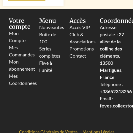
Votre
Menu
Accès
Coordonné
compte
Nouveautés
Accès VIP
Adresse
Mon
Boite de
Club &
postale :
27
Compte
100
Associations
allée de la
Mes
Séries
Promotions
colline des
Commandes
complètes
Contact
cléments,
Mon
Fève à
13500
abonnement
l'unité
Martigues,
Mes
France
Coordonnées
Téléphone :
+33652313256‬
Email :
feves.collecst
Conditions Générales de Ventes
–
Mentions Légales