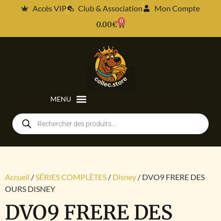
Accès VIP
Club & Association
Mon Compte
0
0.00
€
Accueil
/
SÉRIES COMPLÈTES
/
Disney
/ DVO9 FRERE DES
OURS DISNEY
DVO9 FRERE DES