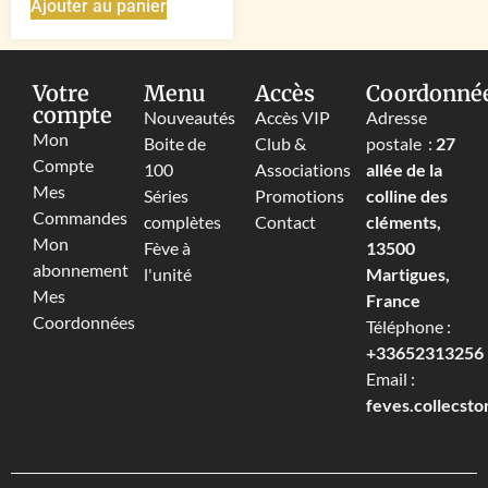
Ajouter au panier
Votre
Menu
Accès
Coordonné
compte
Nouveautés
Accès VIP
Adresse
Mon
Boite de
Club &
postale :
27
Compte
100
Associations
allée de la
Mes
Séries
Promotions
colline des
Commandes
complètes
Contact
cléments,
Mon
Fève à
13500
abonnement
l'unité
Martigues,
Mes
France
Coordonnées
Téléphone :
+33652313256‬
Email :
feves.collecst