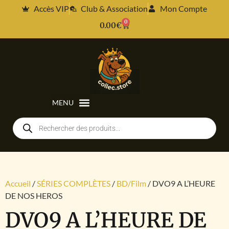
Accès VIP
Club & Association
Mon Compte
0
0.00
€
Accueil
/
SÉRIES COMPLÈTES
/
BD/Film
/ DVO9 A L’HEURE
DE NOS HEROS
DVO9 A L’HEURE DE