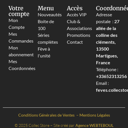
Votre
Menu
Accès
Coordonné
compte
Nouveautés
Accès VIP
Adresse
Mon
Boite de
Club &
postale :
27
Compte
100
Associations
allée de la
Mes
Séries
Promotions
colline des
Commandes
complètes
Contact
cléments,
Mon
Fève à
13500
abonnement
l'unité
Martigues,
Mes
France
Coordonnées
Téléphone :
+33652313256‬
Email :
feves.collecst
Conditions Générales de Ventes
–
Mentions Légales
© 2025 Collec Store – Site créé par
Agence WEBTEBOUL