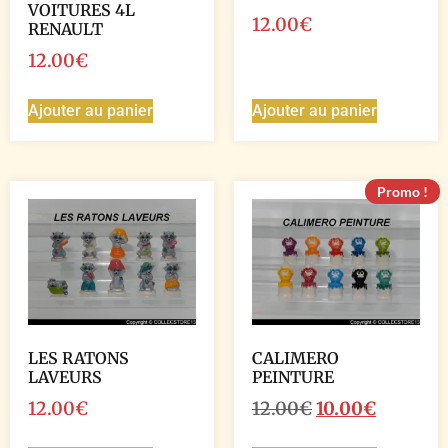
VOITURES 4L
12.00
€
RENAULT
12.00
€
Ajouter au panier
Ajouter au panier
Promo !
LES RATONS
CALIMERO
LAVEURS
PEINTURE
12.00
€
12.00
€
10.00
€