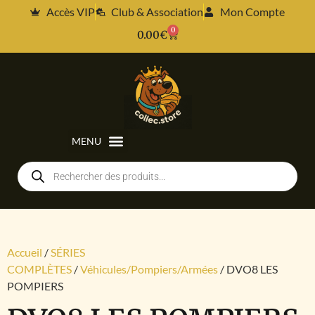
Accès VIP
Club & Association
Mon Compte
0
0.00
€
Accueil
/
SÉRIES
COMPLÈTES
/
Véhicules/Pompiers/Armées
/ DVO8 LES
POMPIERS