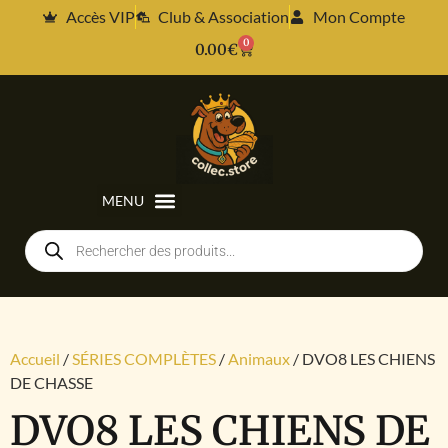
Accès VIP
Club & Association
Mon Compte
0
0.00
€
Accueil
/
SÉRIES COMPLÈTES
/
Animaux
/ DVO8 LES CHIENS
DE CHASSE
DVO8 LES CHIENS DE