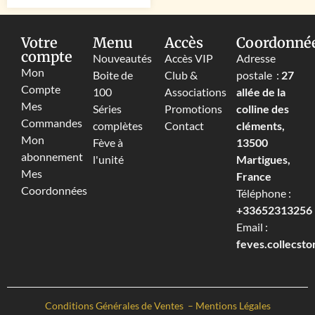
Votre
Menu
Accès
Coordonné
compte
Nouveautés
Accès VIP
Adresse
Mon
Boite de
Club &
postale :
27
Compte
100
Associations
allée de la
Mes
Séries
Promotions
colline des
Commandes
complètes
Contact
cléments,
Mon
Fève à
13500
abonnement
l'unité
Martigues,
Mes
France
Coordonnées
Téléphone :
+33652313256‬
Email :
feves.collecst
Conditions Générales de Ventes
–
Mentions Légales