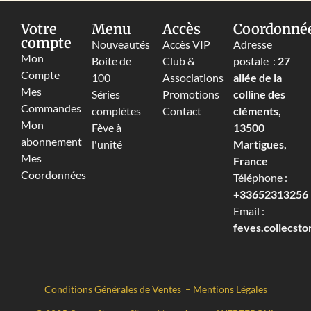
Votre
Menu
Accès
Coordonné
compte
Nouveautés
Accès VIP
Adresse
Mon
Boite de
Club &
postale :
27
Compte
100
Associations
allée de la
Mes
Séries
Promotions
colline des
Commandes
complètes
Contact
cléments,
Mon
Fève à
13500
abonnement
l'unité
Martigues,
Mes
France
Coordonnées
Téléphone :
+33652313256‬
Email :
feves.collecst
Conditions Générales de Ventes
–
Mentions Légales