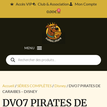
Accès VIP
Club & Association
Mon Compte
0
0.00
€
Accueil
/
SÉRIES COMPLÈTES
/
Disney
/ DVO7 PIRATES DE
CARAIBES – DISNEY
DVO7 PIRATES DE