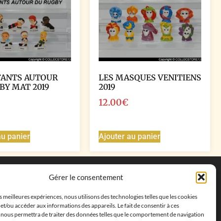
FANTS AUTOUR
LES MASQUES VENITIENS
BY MAT 2019
2019
12.00
€
au panier
Ajouter au panier
Coordonnées
Gérer le consentement
Adresse postale :
27 allée de la colline des
es meilleures expériences, nous utilisons des technologies telles que les cookies
cléments, 13500 Martigues, France
et/ou accéder aux informations des appareils. Le fait de consentir à ces
Téléphone : ‭
+33652313256‬
 nous permettra de traiter des données telles que le comportement de navigation