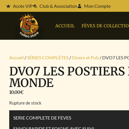
Accès VIP
Club & Association
Mon Compte
ACCUEIL
FÈVES DE COLLECTI
Accueil
/
SÉRIES COMPLÈTES
/
Divers et Pub
/ DVO7 LES 
DVO7 LES POSTIERS
MONDE
10.00
€
Rupture de stock
SERIE COMPLETE DE FEVES
ENVOI RAPIDE ET SOIGNE AVEC SUIVI