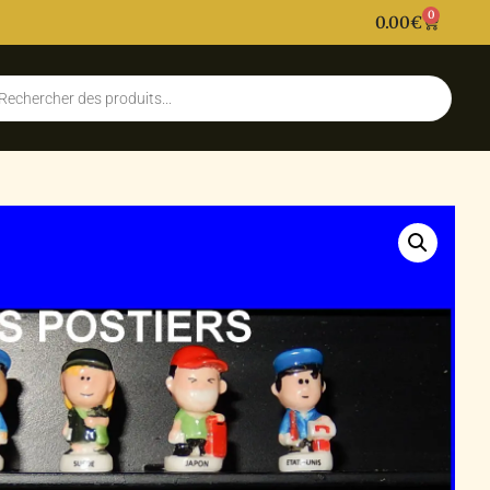
0
0.00
€