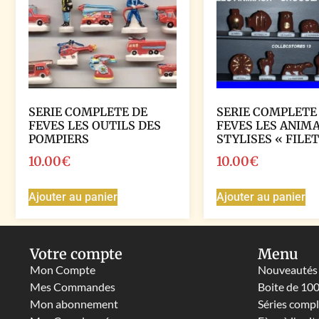
SERIE COMPLETE DE
SERIE COMPLETE
FEVES LES OUTILS DES
FEVES LES ANIM
POMPIERS
STYLISES « FILET
10.00
€
10.00
€
Ajouter au panier
Ajouter au panier
Votre compte
Menu
Mon Compte
Nouveautés
Mes Commandes
Boite de 10
Mon abonnement
Séries comp