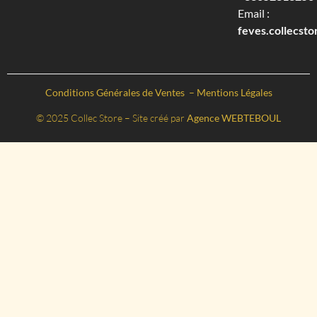
Email :
feves.collecst
Conditions Générales de Ventes
–
Mentions Légales
© 2025 Collec Store – Site créé par
Agence WEBTEBOUL