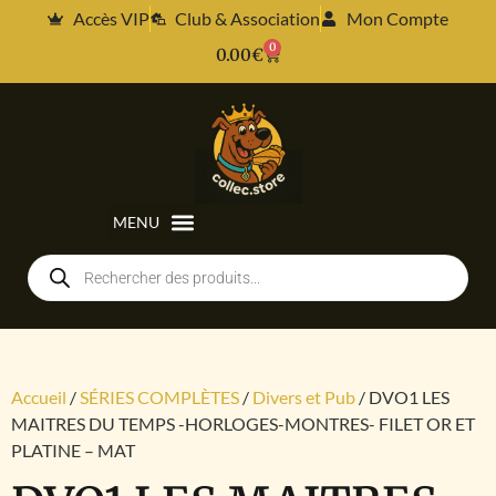
Accès VIP
Club & Association
Mon Compte
0
0.00
€
Accueil
/
SÉRIES COMPLÈTES
/
Divers et Pub
/ DVO1 LES
MAITRES DU TEMPS -HORLOGES-MONTRES- FILET OR ET
PLATINE – MAT