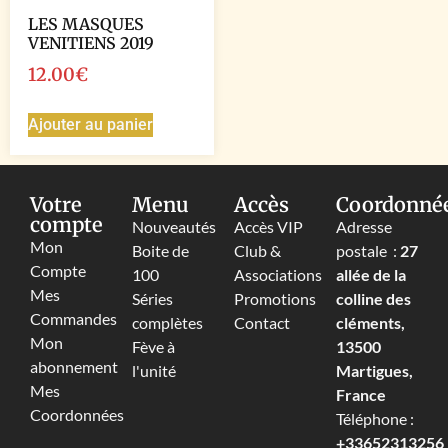
LES MASQUES
VENITIENS 2019
12.00
€
Ajouter au panier
Votre
Menu
Accès
Coordonné
compte
Nouveautés
Accès VIP
Adresse
Mon
Boite de
Club &
postale :
27
Compte
100
Associations
allée de la
Mes
Séries
Promotions
colline des
Commandes
complètes
Contact
cléments,
Mon
Fève à
13500
abonnement
l'unité
Martigues,
Mes
France
Coordonnées
Téléphone :
+33652313256‬