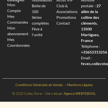
Mon
Boite de
Club &
postale :
27
Compte
100
Associations
allée de la
Mes
Séries
Promotions
colline des
Commandes
complètes
Contact
cléments,
Mon
Fève à
13500
abonnement
l'unité
Martigues,
Mes
France
Coordonnées
Téléphone :
+33652313256‬
Email :
feves.collecst
Conditions Générales de Ventes
–
Mentions Légales
© 2025 Collec Store – Site créé par
Agence WEBTEBOUL