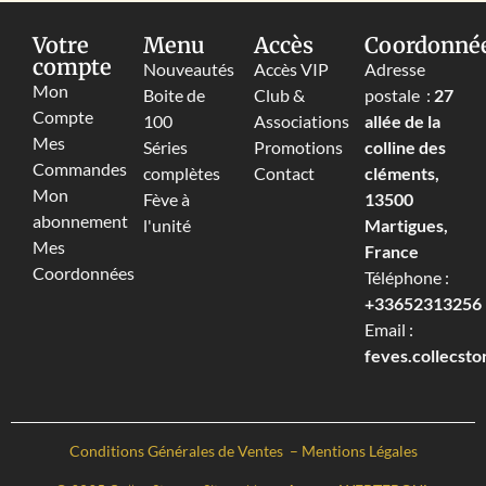
Votre
Menu
Accès
Coordonné
compte
Nouveautés
Accès VIP
Adresse
Mon
Boite de
Club &
postale :
27
Compte
100
Associations
allée de la
Mes
Séries
Promotions
colline des
Commandes
complètes
Contact
cléments,
Mon
Fève à
13500
abonnement
l'unité
Martigues,
Mes
France
Coordonnées
Téléphone :
+33652313256‬
Email :
feves.collecst
Conditions Générales de Ventes
–
Mentions Légales