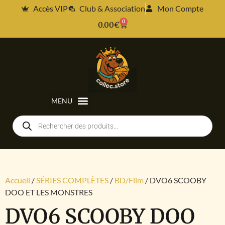
Accès VIP
Club & Association
Mon Compte
0
0.00
€
Accueil
/
SÉRIES COMPLÈTES
/
BD/Film
/ DVO6 SCOOBY
DOO ET LES MONSTRES
DVO6 SCOOBY DOO