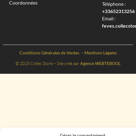
Coordonnées
Téléphone :
+33652313256‬
Email :
feves.collecst
Conditions Générales de Ventes
–
Mentions Légales
© 2025 Collec Store – Site créé par
Agence WEBTEBOUL
Gérer le consentement