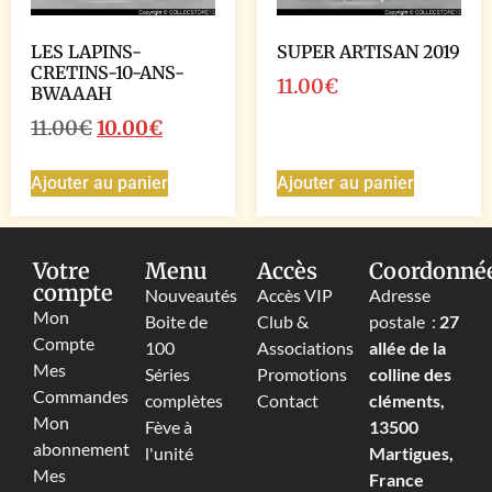
LES LAPINS-
SUPER ARTISAN 2019
CRETINS-10-ANS-
11.00
€
BWAAAH
11.00
€
10.00
€
Ajouter au panier
Ajouter au panier
Votre
Menu
Accès
Coordonné
compte
Nouveautés
Accès VIP
Adresse
Mon
Boite de
Club &
postale :
27
Compte
100
Associations
allée de la
Mes
Séries
Promotions
colline des
Commandes
complètes
Contact
cléments,
Mon
Fève à
13500
abonnement
l'unité
Martigues,
Mes
France