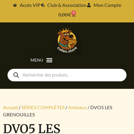
Accès VIP
Club & Association
Mon Compte
0
0.00
€
Accueil
/
SÉRIES COMPLÈTES
/
Animaux
/ DVO5 LES
GRENOUILLES
DVO5 LES