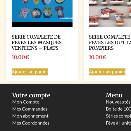
SERIE COMPLETE DE
SERIE COMPLETE
FEVES LES MASQUES
FEVES LES OUTIL
VENITIENS – PLATS
POMPIERS
10.00
€
10.00
€
Ajouter au panier
Ajouter au panier
Votre compte
Menu
Mon Compte
Nouveautés
Mes Commandes
Boite de 10
Mon abonnement
Séries comp
Mes Coordonnées
Fève à l'unit