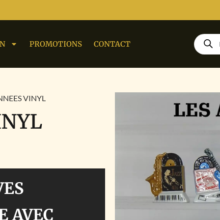
ON
PROMOTIONS
CONTACT
NNEES VINYL
INYL
VES
E AVEC