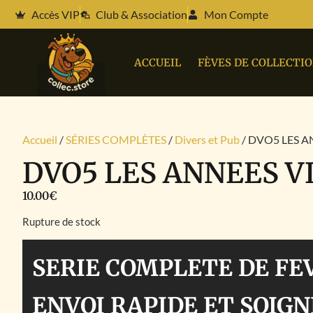
Accès VIP
Club & Association
Mon Compte
ACCUEIL
FÈVES DE COLLECTI
Accueil
/
SÉRIES COMPLÈTES
/
Divers et Pub
/ DVO5 LES A
DVO5 LES ANNEES V
10.00
€
Rupture de stock
SERIE COMPLETE DE FE
ENVOI RAPIDE ET SOIGN