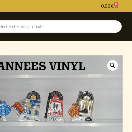
0
0.00
€