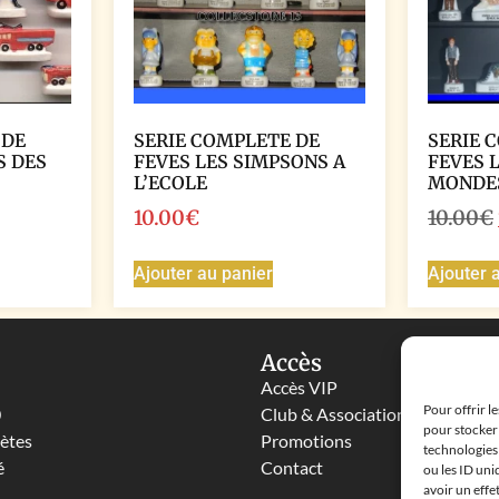
 DE
SERIE COMPLETE DE
SERIE 
S DES
FEVES LES SIMPSONS A
FEVES 
L’ECOLE
MONDE
10.00
€
10.00
€
Ajouter au panier
Ajouter 
Accès
Accès VIP
Pour offrir l
0
Club & Associations
pour stocker 
lètes
Promotions
technologies
é
Contact
ou les ID uni
avoir un effe