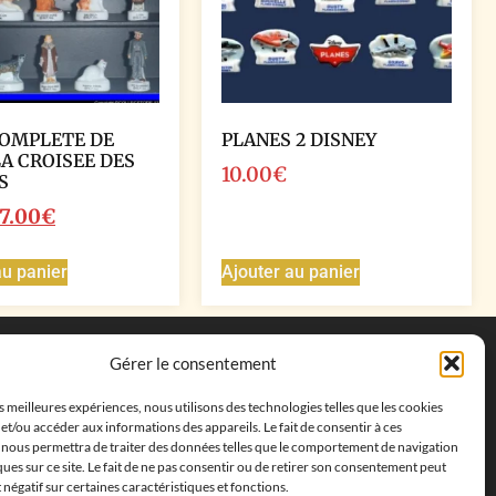
COMPLETE DE
PLANES 2 DISNEY
LA CROISEE DES
10.00
€
S
7.00
€
au panier
Ajouter au panier
Coordonnées
Gérer le consentement
Adresse postale :
27 allée de la colline des
es meilleures expériences, nous utilisons des technologies telles que les cookies
cléments, 13500 Martigues, France
et/ou accéder aux informations des appareils. Le fait de consentir à ces
Téléphone : ‭
+33652313256‬
 nous permettra de traiter des données telles que le comportement de navigation
Email :
feves.collecstore@gmail.com
ques sur ce site. Le fait de ne pas consentir ou de retirer son consentement peut
t négatif sur certaines caractéristiques et fonctions.