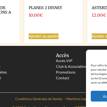
 DE
PLANES 2 DISNEY
ASTERI
ONS A
10.00
€
12.00
€
Ajouter au panier
Ajouter 
Accès
Accès VIP
Pour offrir l
0
Club & Associations
pour stocker 
lètes
Promotions
technologies
é
Contact
ou les ID uni
avoir un effe
Ac
Conditions Générales de Ventes
–
Mentions Légales