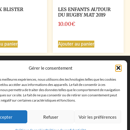
X BLISTER
LES ENFANTS AUTOUR
DU RUGBY MAT 2019
10.00
€
au panier
Ajouter au panier
Coordonnées
Gérer le consentement
Adresse postale :
27 allée de la colline des
es meilleures expériences, nous utilisons des technologies telles que les cookies
cléments, 13500 Martigues, France
et/ou accéder aux informations des appareils. Le fait de consentir à ces
Téléphone : ‭
+33652313256‬
 nous permettra de traiter des données telles que le comportement de navigation
Email :
feves.collecstore@gmail.com
ques sur ce site. Le fait de ne pas consentir ou de retirer son consentement peut
t négatif sur certaines caractéristiques et fonctions.
cepter
Refuser
Voir les préférences