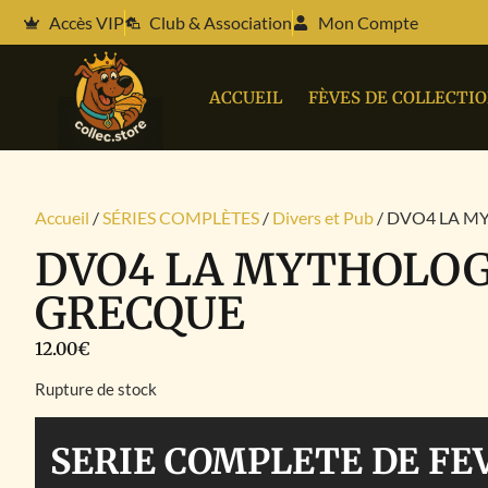
Accès VIP
Club & Association
Mon Compte
ACCUEIL
FÈVES DE COLLECTI
Accueil
/
SÉRIES COMPLÈTES
/
Divers et Pub
/ DVO4 LA M
DVO4 LA MYTHOLOG
GRECQUE
12.00
€
Rupture de stock
SERIE COMPLETE DE FE