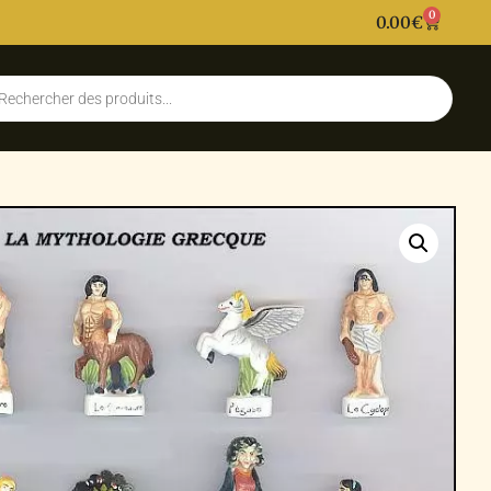
0
0.00
€