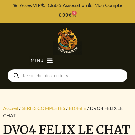
Accès VIP
Club & Association
Mon Compte
0
0.00
€
Accueil
/
SÉRIES COMPLÈTES
/
BD/Film
/ DVO4 FELIX LE
CHAT
DVO4 FELIX LE CHAT