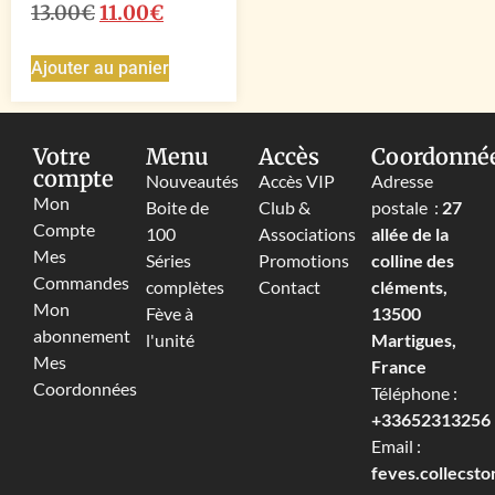
13.00
€
11.00
€
Ajouter au panier
Votre
Menu
Accès
Coordonné
compte
Nouveautés
Accès VIP
Adresse
Mon
Boite de
Club &
postale :
27
Compte
100
Associations
allée de la
Mes
Séries
Promotions
colline des
Commandes
complètes
Contact
cléments,
Mon
Fève à
13500
abonnement
l'unité
Martigues,
Mes
France
Coordonnées
Téléphone :
+33652313256‬
Email :
feves.collecst