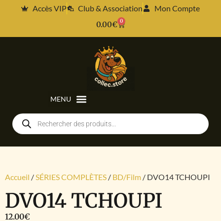
Accès VIP
Club & Association
Mon Compte
0
0.00
€
Accueil
/
SÉRIES COMPLÈTES
/
BD/Film
/ DVO14 TCHOUPI
DVO14 TCHOUPI
12.00
€