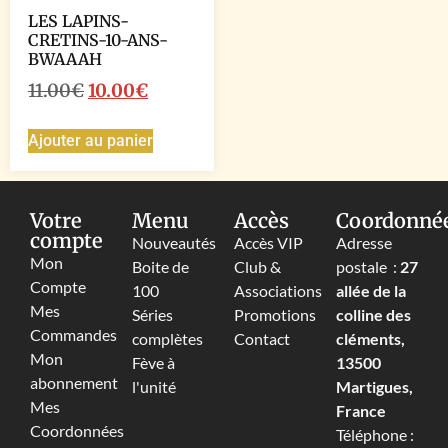
LES LAPINS-
CRETINS-10-ANS-
BWAAAH
11.00
€
10.00
€
Ajouter au panier
Votre
Menu
Accès
Coordonné
compte
Nouveautés
Accès VIP
Adresse
Mon
Boite de
Club &
postale :
27
Compte
100
Associations
allée de la
Mes
Séries
Promotions
colline des
Commandes
complètes
Contact
cléments,
Mon
Fève à
13500
abonnement
l'unité
Martigues,
Mes
France
Coordonnées
Téléphone :