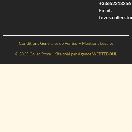
+33652313256‬
Email :
feves.collecst
Conditions Générales de Ventes
–
Mentions Légales
© 2025 Collec Store – Site créé par
Agence WEBTEBOUL