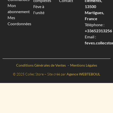
complètes
Contact
cléments,
Mon
Fève à
13500
abonnement
l'unité
Martigues,
Mes
France
Coordonnées
Téléphone :
+33652313256‬
Email :
feves.collecst
Conditions Générales de Ventes
–
Mentions Légales
© 2025 Collec Store – Site créé par
Agence WEBTEBOUL