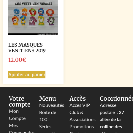
LES MASQUES
VENITIENS 2019
12.00
€
Ajouter au panier
Votre
Menu
Accès
Coordonné
compte
Nouveautés
Accès VIP
Adresse
Mon
Boite de
Club &
postale :
27
Compte
100
Associations
allée de la
Mes
Séries
Promotions
colline des
Commandes