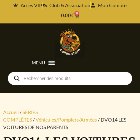
Accès VIP
Club & Association
Mon Compte
0
0.00
€
Accueil
/
SÉRIES
COMPLÈTES
/
Véhicules/Pompiers/Armées
/ DVO14 LES
VOITURES DE NOS PARENTS