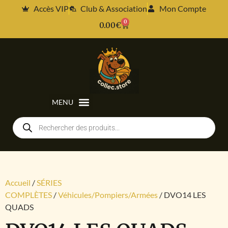
Accès VIP
Club & Association
Mon Compte
0
0.00
€
Accueil
/
SÉRIES
COMPLÈTES
/
Véhicules/Pompiers/Armées
/ DVO14 LES
QUADS