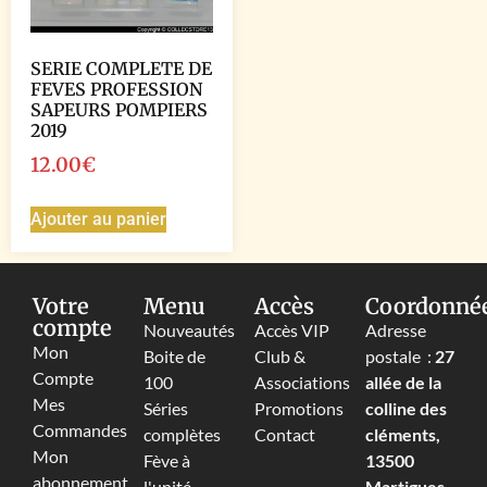
SERIE COMPLETE DE
FEVES PROFESSION
SAPEURS POMPIERS
2019
12.00
€
Ajouter au panier
Votre
Menu
Accès
Coordonné
compte
Nouveautés
Accès VIP
Adresse
Mon
Boite de
Club &
postale :
27
Compte
100
Associations
allée de la
Mes
Séries
Promotions
colline des
Commandes
complètes
Contact
cléments,
Mon
Fève à
13500
abonnement
l'unité
Martigues,