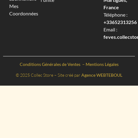
Mes
France
Coordonnées
Téléphone :
+33652313256‬
Email :
feves.collecst
Conditions Générales de Ventes
–
Mentions Légales
© 2025 Collec Store – Site créé par
Agence WEBTEBOUL