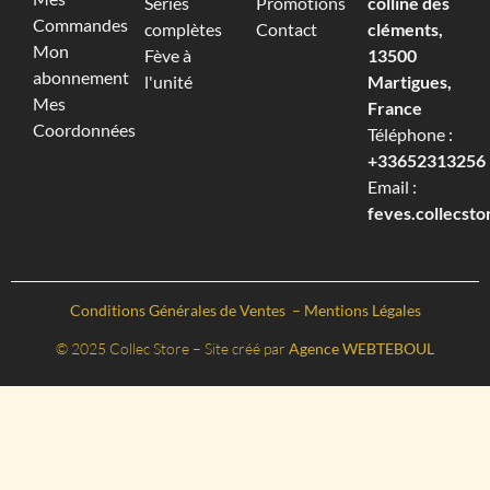
Séries
Promotions
colline des
Commandes
complètes
Contact
cléments,
Mon
Fève à
13500
abonnement
l'unité
Martigues,
Mes
France
Coordonnées
Téléphone :
+33652313256‬
Email :
feves.collecst
Conditions Générales de Ventes
–
Mentions Légales
© 2025 Collec Store – Site créé par
Agence WEBTEBOUL