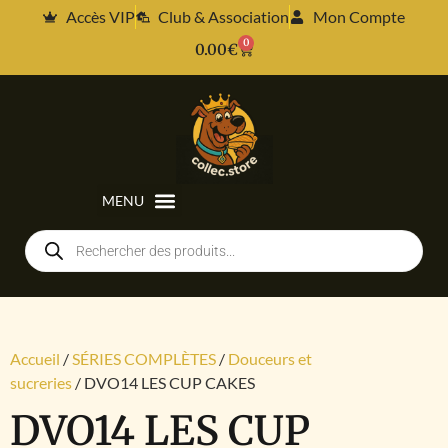
Accès VIP
Club & Association
Mon Compte
0
0.00
€
Accueil
/
SÉRIES COMPLÈTES
/
Douceurs et
sucreries
/ DVO14 LES CUP CAKES
DVO14 LES CUP