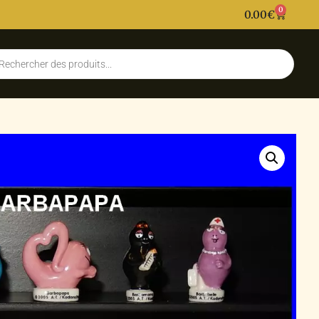
0
0.00
€