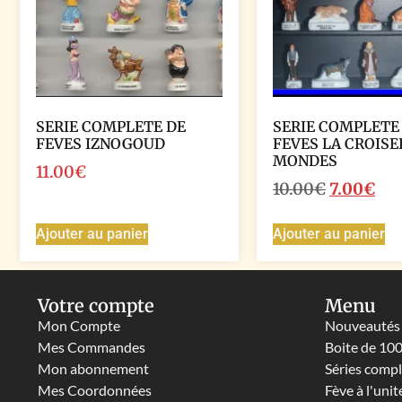
SERIE COMPLETE DE
SERIE COMPLETE
FEVES IZNOGOUD
FEVES LA CROISE
MONDES
11.00
€
10.00
€
7.00
€
Ajouter au panier
Ajouter au panier
Votre compte
Menu
Mon Compte
Nouveautés
Mes Commandes
Boite de 10
Mon abonnement
Séries comp
Mes Coordonnées
Fève à l'unit