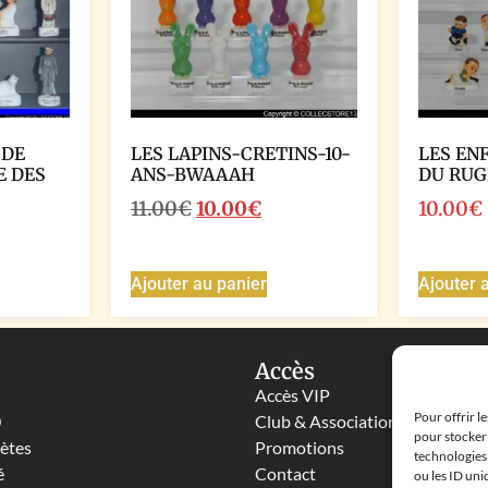
 DE
LES LAPINS-CRETINS-10-
LES EN
E DES
ANS-BWAAAH
DU RUG
11.00
€
10.00
€
10.00
€
Ajouter au panier
Ajouter 
Accès
Accès VIP
Pour offrir l
0
Club & Associations
pour stocker 
lètes
Promotions
technologies
é
Contact
ou les ID uni