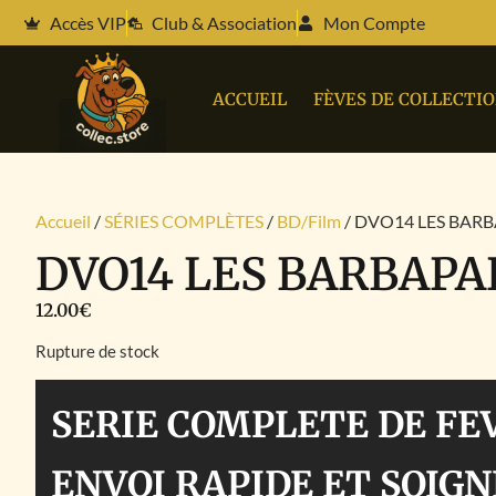
Accès VIP
Club & Association
Mon Compte
ACCUEIL
FÈVES DE COLLECTI
Accueil
/
SÉRIES COMPLÈTES
/
BD/Film
/ DVO14 LES BAR
DVO14 LES BARBAPA
12.00
€
Rupture de stock
SERIE COMPLETE DE FE
ENVOI RAPIDE ET SOIGN