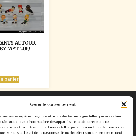
FANTS AUTOUR
BY MAT 2019
au panier
Coordonnées
Gérer le consentement
Adresse postale :
27 allée de la colline des
es meilleures expériences, nous utilisons des technologies telles que les cookies
cléments, 13500 Martigues, France
et/ou accéder aux informations des appareils. Le fait de consentir à ces
Téléphone : ‭
+33652313256‬
 nous permettra de traiter des données telles que le comportement de navigation
Email :
feves.collecstore@gmail.com
ques sur ce site. Le fait de ne pas consentir ou de retirer son consentement peut