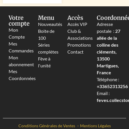
Votre
Menu
Accès
Coordonné
compte
Nouveautés
Accès VIP
Adresse
Mon
Boite de
Club &
postale :
27
Compte
100
Associations
allée de la
Mes
Séries
Promotions
colline des
Commandes
complètes
Contact
cléments,
Mon
Fève à
13500
abonnement
l'unité
Martigues,
Mes
France
Coordonnées
Téléphone :
+33652313256‬
Email :
feves.collecst
Conditions Générales de Ventes
–
Mentions Légales