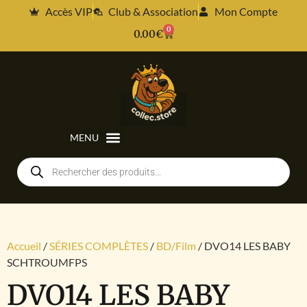
Accès VIP
Club & Association
Mon Compte
0
0.00
€
Accueil
/
SÉRIES COMPLÈTES
/
BD/Film
/ DVO14 LES BABY
SCHTROUMFPS
DVO14 LES BABY