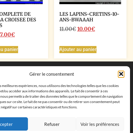
COMPLETE DE
LES LAPINS-CRETINS-10-
LA CROISEE DES
ANS-BWAAAH
S
11.00
€
10.00
€
7.00
€
au panier
Ajouter au panier
Coordonnées
Gérer le consentement
Adresse postale :
27 allée de la colline des
es meilleures expériences, nous utilisons des technologies telles que les cookies
cléments, 13500 Martigues, France
et/ou accéder aux informations des appareils. Le fait de consentir à ces
Téléphone : ‭
+33652313256‬
 nous permettra de traiter des données telles que le comportement de navigation
Email :
feves.collecstore@gmail.com
ques sur ce site. Le fait de ne pas consentir ou de retirer son consentement peut
t négatif sur certaines caractéristiques et fonctions.
cepter
Refuser
Voir les préférences