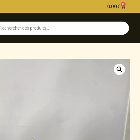
0
0.00
€