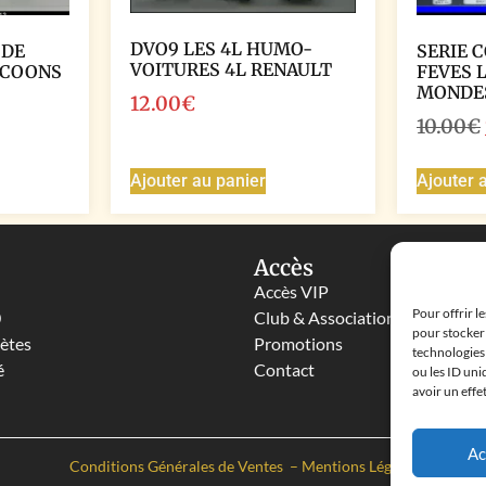
DVO9 LES 4L HUMO-
 DE
SERIE 
VOITURES 4L RENAULT
ICOONS
FEVES 
MONDE
12.00
€
10.00
€
Ajouter au panier
Ajouter 
Accès
Accès VIP
Pour offrir l
0
Club & Associations
pour stocker 
lètes
Promotions
technologies
é
Contact
ou les ID uni
avoir un effe
Ac
Conditions Générales de Ventes
–
Mentions Légales