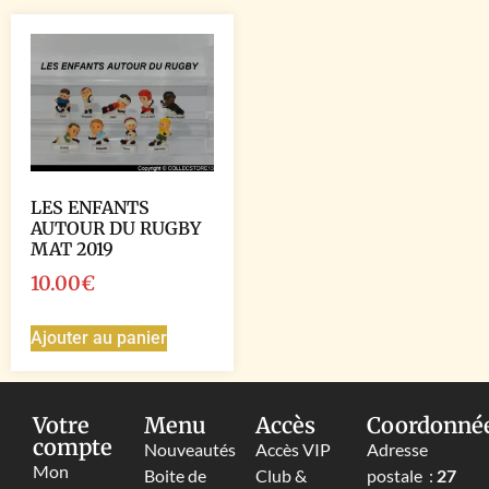
LES ENFANTS
AUTOUR DU RUGBY
MAT 2019
10.00
€
Ajouter au panier
Votre
Menu
Accès
Coordonné
compte
Nouveautés
Accès VIP
Adresse
Mon
Boite de
Club &
postale :
27