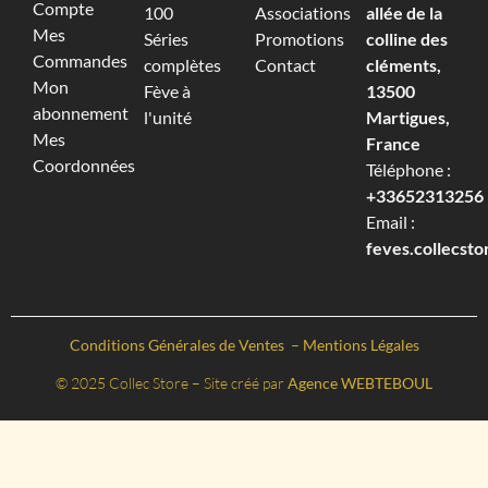
Compte
100
Associations
allée de la
Mes
Séries
Promotions
colline des
Commandes
complètes
Contact
cléments,
Mon
Fève à
13500
abonnement
l'unité
Martigues,
Mes
France
Coordonnées
Téléphone :
+33652313256‬
Email :
feves.collecst
Conditions Générales de Ventes
–
Mentions Légales
© 2025 Collec Store – Site créé par
Agence WEBTEBOUL