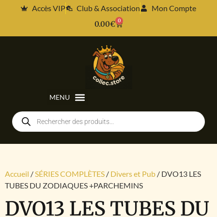
Accès VIP
Club & Association
Mon Compte
0
0.00
€
Accueil
/
SÉRIES COMPLÈTES
/
Divers et Pub
/ DVO13 LES
TUBES DU ZODIAQUES +PARCHEMINS
DVO13 LES TUBES DU