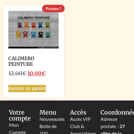
Promo !
CALIMERO
PEINTURE
12.00
€
10.00
€
Ajouter au panier
Votre
Menu
Accès
Coordonné
compte
Nouveautés
Accès VIP
Adresse
Mon
Boite de
Club &
postale :
27
Compte
100
Associations
allée de la