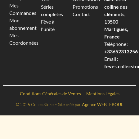
Mes
Séries
Promotions
colline des
Commandes
complètes
Contact
cléments,
Mon
Fève à
13500
abonnement
l'unité
Martigues,
Mes
France
Coordonnées
Téléphone :
+33652313256‬
Email :
feves.collecst
Conditions Générales de Ventes
–
Mentions Légales
© 2025 Collec Store – Site créé par
Agence WEBTEBOUL