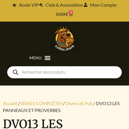
Accès VIP
Club & Association
Mon Compte
0
0.00
€
Accueil
/
SÉRIES COMPLÈTES
/
Divers et Pub
/ DVO13 LES
PANNEAUX ET PROVERBES
DVO13 LES