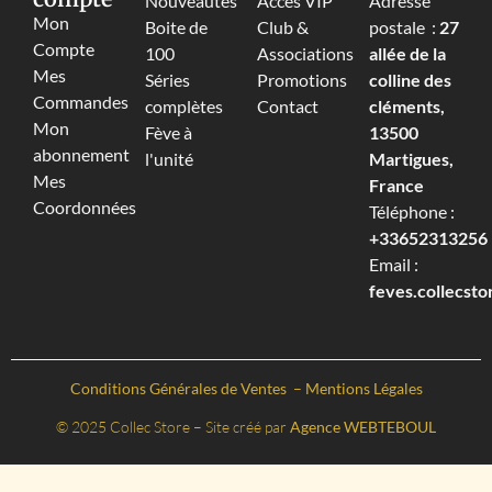
Nouveautés
Accès VIP
Adresse
Mon
Boite de
Club &
postale :
27
Compte
100
Associations
allée de la
Mes
Séries
Promotions
colline des
Commandes
complètes
Contact
cléments,
Mon
Fève à
13500
abonnement
l'unité
Martigues,
Mes
France
Coordonnées
Téléphone :
+33652313256‬
Email :
feves.collecst
Conditions Générales de Ventes
–
Mentions Légales
© 2025 Collec Store – Site créé par
Agence WEBTEBOUL