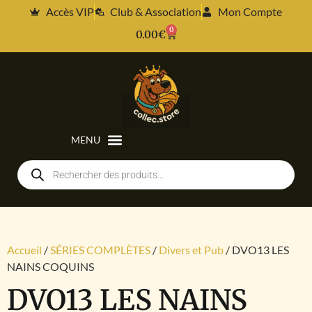
Accès VIP
Club & Association
Mon Compte
0
0.00
€
Accueil
/
SÉRIES COMPLÈTES
/
Divers et Pub
/ DVO13 LES
NAINS COQUINS
DVO13 LES NAINS