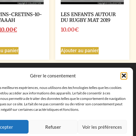
PINS-CRETINS-10-
LES ENFANTS AUTOUR
WAAAH
DU RUGBY MAT 2019
10.00
€
10.00
€
au panier
Ajouter au panier
Coordonnées
Gérer le consentement
Adresse postale :
27 allée de la colline des
es meilleures expériences, nous utilisons des technologies telles que les cookies
cléments, 13500 Martigues, France
et/ou accéder aux informations des appareils. Le fait de consentir à ces
Téléphone : ‭
+33652313256‬
 nous permettra de traiter des données telles que le comportement de navigation
Email :
feves.collecstore@gmail.com
ques sur ce site. Le fait de ne pas consentir ou de retirer son consentement peut
t négatif sur certaines caractéristiques et fonctions.
cepter
Refuser
Voir les préférences