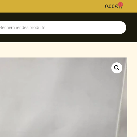
0
0.00
€