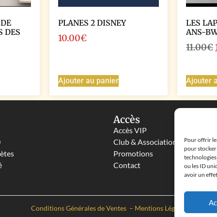
 DE
PLANES 2 DISNEY
LES LA
S DES
ANS-B
10.00
€
11.00
€
Ajouter au panier
Ajouter 
Accès
Accès VIP
Pour offrir l
0
Club & Associations
pour stocker 
lètes
Promotions
technologies
é
Contact
ou les ID uni
avoir un effe
Ac
Conditions Générales de Ventes
–
Mentions Légales