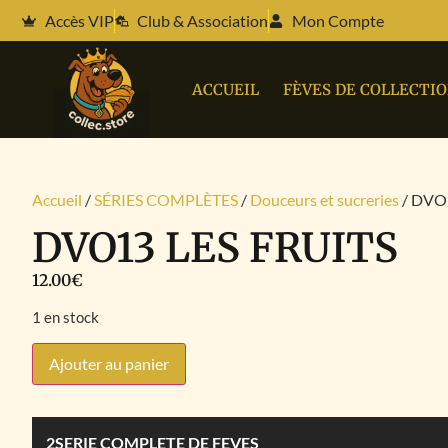
Accès VIP
Club & Association
Mon Compte
ACCUEIL
FÈVES DE COLLECTI
Accueil
/
SÉRIES COMPLÈTES
/
Douceurs et sucreries
/ DVO
DVO13 LES FRUITS
12.00
€
1 en stock
Ajouter au panier
2SERIE COMPLETE DE FEVES