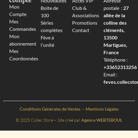
Nouveautés
Accès VIP
Adresse
Mon
Boite de
Club &
postale :
27
Compte
100
Associations
allée de la
Mes
Séries
Promotions
colline des
Commandes
complètes
Contact
cléments,
Mon
Fève à
13500
abonnement
l'unité
Martigues,
Mes
France
Coordonnées
Téléphone :
+33652313256‬
Email :
feves.collecst
Conditions Générales de Ventes
–
Mentions Légales
© 2025 Collec Store – Site créé par
Agence WEBTEBOUL