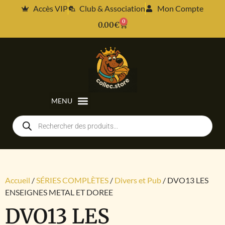
Accès VIP
Club & Association
Mon Compte
0
0.00
€
Accueil
/
SÉRIES COMPLÈTES
/
Divers et Pub
/ DVO13 LES
ENSEIGNES METAL ET DOREE
DVO13 LES