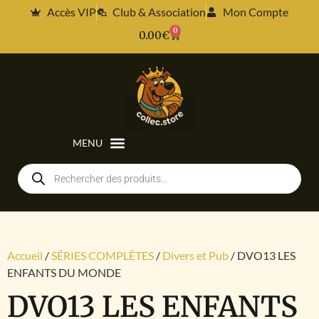
Accès VIP
Club & Association
Mon Compte
0
0.00
€
Accueil
/
SÉRIES COMPLÈTES
/
Divers et Pub
/ DVO13 LES
ENFANTS DU MONDE
DVO13 LES ENFANTS