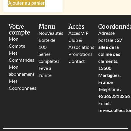
Ajouter au panier
Votre
Menu
Accès
Coordonné
compte
Nouveautés
Accès VIP
Adresse
Mon
Boite de
Club &
postale :
27
Compte
100
Associations
allée de la
Mes
Séries
Promotions
colline des
Commandes
complètes
Contact
cléments,
Mon
Fève à
13500
abonnement
l'unité
Martigues,
Mes
France
Coordonnées
Téléphone :
+33652313256‬
Email :
feves.collecst