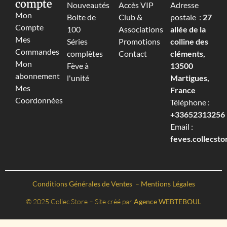
compte
Nouveautés
Accès VIP
Adresse
Mon
Boite de
Club &
postale :
27
Compte
100
Associations
allée de la
Mes
Séries
Promotions
colline des
Commandes
complètes
Contact
cléments,
Mon
Fève à
13500
abonnement
l'unité
Martigues,
Mes
France
Coordonnées
Téléphone :
+33652313256‬
Email :
feves.collecst
Conditions Générales de Ventes
–
Mentions Légales
© 2025 Collec Store – Site créé par
Agence WEBTEBOUL