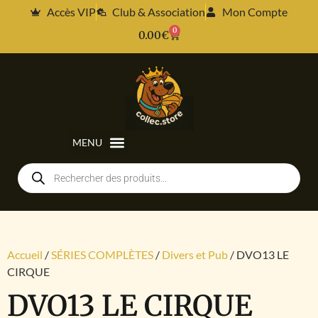
Accès VIP
Club & Association
Mon Compte
0
0.00
€
Accueil
/
SÉRIES COMPLÈTES
/
Divers et Pub
/ DVO13 LE
CIRQUE
DVO13 LE CIRQUE