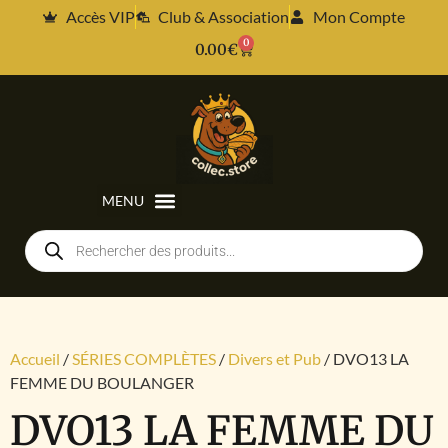
Accès VIP
Club & Association
Mon Compte
0
0.00
€
Accueil
/
SÉRIES COMPLÈTES
/
Divers et Pub
/ DVO13 LA
FEMME DU BOULANGER
DVO13 LA FEMME DU