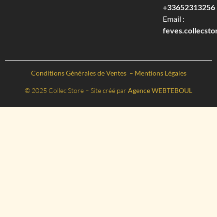
+33652313256‬
Email :
feves.collecst
Conditions Générales de Ventes
–
Mentions Légales
© 2025 Collec Store – Site créé par
Agence WEBTEBOUL