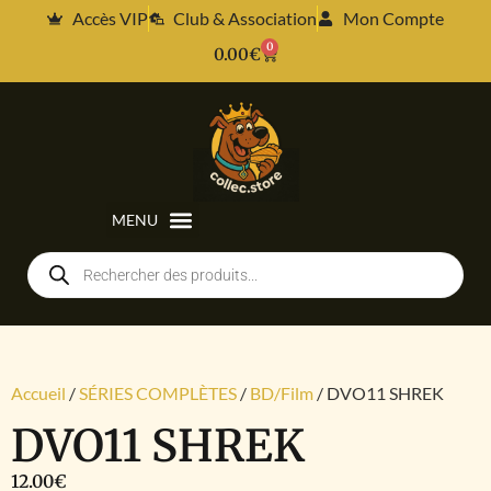
Accès VIP
Club & Association
Mon Compte
0
0.00
€
Accueil
/
SÉRIES COMPLÈTES
/
BD/Film
/ DVO11 SHREK
DVO11 SHREK
12.00
€