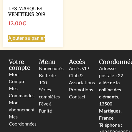
LES MASQUES
VENITIENS 2019
12.00
€
Ajouter au panier
Votre
Menu
Accès
Coordonné
compte
Nouveautés
Accès VIP
Adresse
Mon
Boite de
Club &
postale :
27
Compte
100
Associations
allée de la
Mes
Séries
Promotions
colline des
Commandes
complètes
Contact
cléments,
Mon
Fève à
13500
abonnement
l'unité
Martigues,
Mes
France
Coordonnées
Téléphone :
+33652313256‬