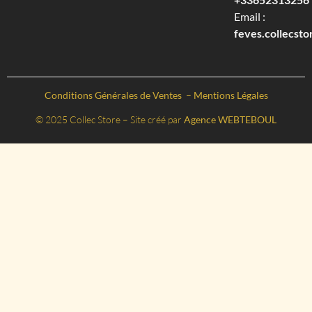
Email :
feves.collecst
Conditions Générales de Ventes
–
Mentions Légales
© 2025 Collec Store – Site créé par
Agence WEBTEBOUL