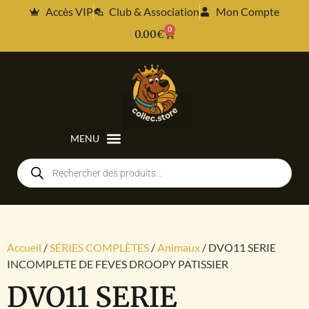
Accès VIP
Club & Association
Mon Compte
0
0.00
€
Accueil
/
SÉRIES COMPLÈTES
/
Animaux
/ DVO11 SERIE
INCOMPLETE DE FEVES DROOPY PATISSIER
DVO11 SERIE