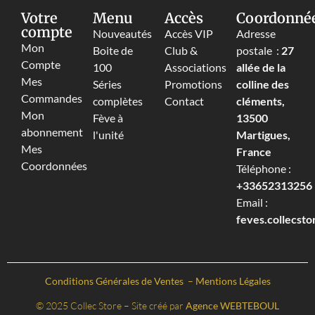
Votre
Menu
Accès
Coordonné
compte
Nouveautés
Accès VIP
Adresse
Mon
Boite de
Club &
postale :
27
Compte
100
Associations
allée de la
Mes
Séries
Promotions
colline des
Commandes
complètes
Contact
cléments,
Mon
Fève à
13500
abonnement
l'unité
Martigues,
Mes
France
Coordonnées
Téléphone :
+33652313256‬
Email :
feves.collecst
Conditions Générales de Ventes
–
Mentions Légales
© 2025 Collec Store – Site créé par
Agence WEBTEBOUL