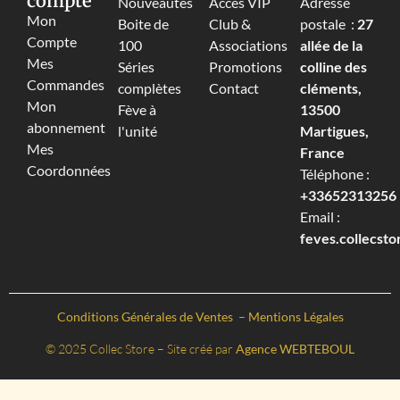
compte
Nouveautés
Accès VIP
Adresse
Mon
Boite de
Club &
postale :
27
Compte
100
Associations
allée de la
Mes
Séries
Promotions
colline des
Commandes
complètes
Contact
cléments,
Mon
Fève à
13500
abonnement
l'unité
Martigues,
Mes
France
Coordonnées
Téléphone :
+33652313256‬
Email :
feves.collecst
Conditions Générales de Ventes
–
Mentions Légales
© 2025 Collec Store – Site créé par
Agence WEBTEBOUL