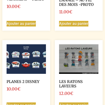
L’ANNEE – AU FIL
DES MOIS -PROTO
10.00
€
11.00
€
Ajouter au panier
Ajouter au panier
PLANES 2 DISNEY
LES RATONS
LAVEURS
10.00
€
12.00
€