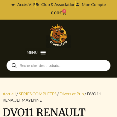
Accès VIP
Club & Association
Mon Compte
0
0.00
€
Accueil
/
SÉRIES COMPLÈTES
/
Divers et Pub
/ DVO11
RENAULT MAYENNE
DVO11 RENAULT