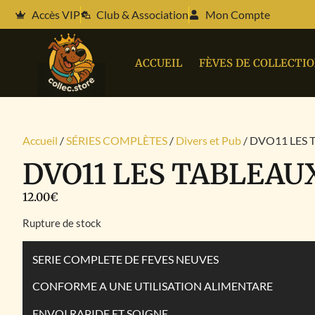
Accès VIP
Club & Association
Mon Compte
ACCUEIL
FÈVES DE COLLECTI
Accueil
/
SÉRIES COMPLÈTES
/
Divers et Pub
/ DVO11 LES
DVO11 LES TABLEAU
12.00
€
Rupture de stock
SERIE COMPLETE DE FEVES NEUVES
CONFORME A UNE UTILISATION ALIMENTARE
ENVOI RAPIDE ET SOIGNE