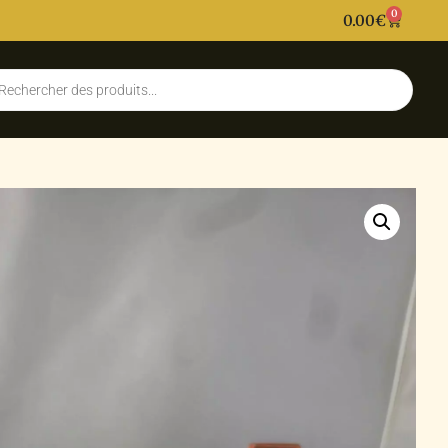
0
0.00
€