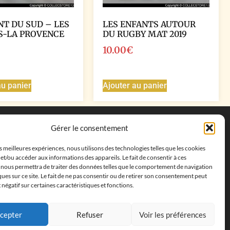
NT DU SUD – LES
LES ENFANTS AUTOUR
S-LA PROVENCE
DU RUGBY MAT 2019
10.00
€
au panier
Ajouter au panier
Coordonnées
Gérer le consentement
Adresse postale :
27 allée de la colline des
es meilleures expériences, nous utilisons des technologies telles que les cookies
cléments, 13500 Martigues, France
et/ou accéder aux informations des appareils. Le fait de consentir à ces
Téléphone : ‭
+33652313256‬
 nous permettra de traiter des données telles que le comportement de navigation
Email :
feves.collecstore@gmail.com
ques sur ce site. Le fait de ne pas consentir ou de retirer son consentement peut
t négatif sur certaines caractéristiques et fonctions.
cepter
Refuser
Voir les préférences