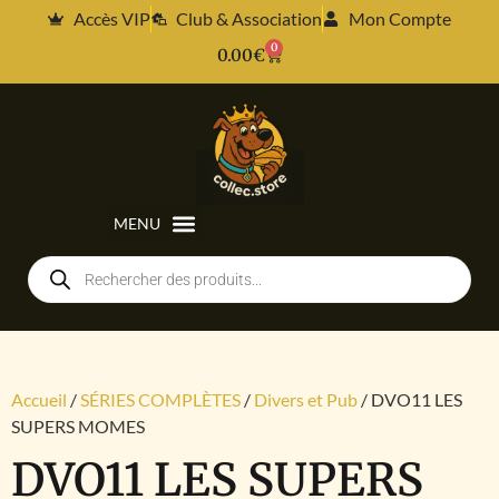
Accès VIP
Club & Association
Mon Compte
0
0.00
€
Accueil
/
SÉRIES COMPLÈTES
/
Divers et Pub
/ DVO11 LES
SUPERS MOMES
DVO11 LES SUPERS