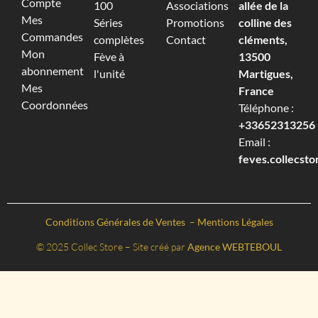
Compte
100
Associations
allée de la
Mes
Séries
Promotions
colline des
Commandes
complètes
Contact
cléments,
Mon
Fève à
13500
abonnement
l'unité
Martigues,
Mes
France
Coordonnées
Téléphone :
+33652313256‬
Email :
feves.collecst
Conditions Générales de Ventes
–
Mentions Légales
© 2025 Collec Store – Site créé par
Agence WEBTEBOUL