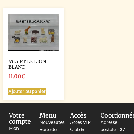
MIA ET LE LION
BLANC
11.00
€
Ajouter au panier
Votre
Menu
Accès
Coordonné
compte
Nouveautés
Accès VIP
Adresse
Mon
Boite de
Club &
postale :
27