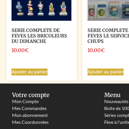
SERIE COMPLETE DE
SERIE COMPLETE
FEVES LES BRICOLEURS
FEVES LE SERVIC
DU DIMANCHE
CHUPS
10.00
€
10.00
€
Ajouter au panier
Ajouter au panier
Votre compte
Menu
Mon Compte
Nouveautés
Mes Commandes
Boite de 10
Mon abonnement
Séries comp
Mes Coordonnées
Fève à l'unit