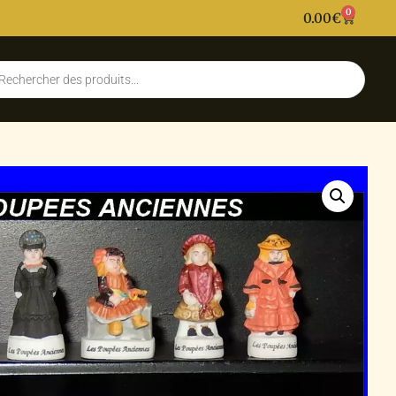
0
0.00
€