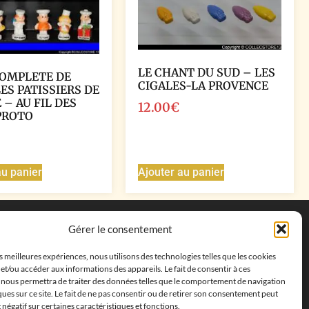
LE CHANT DU SUD – LES
COMPLETE DE
CIGALES-LA PROVENCE
ES PATISSIERS DE
 – AU FIL DES
12.00
€
PROTO
au panier
Ajouter au panier
Coordonnées
Gérer le consentement
Adresse postale :
27 allée de la colline des
es meilleures expériences, nous utilisons des technologies telles que les cookies
cléments, 13500 Martigues, France
et/ou accéder aux informations des appareils. Le fait de consentir à ces
Téléphone : ‭
+33652313256‬
 nous permettra de traiter des données telles que le comportement de navigation
Email :
feves.collecstore@gmail.com
ques sur ce site. Le fait de ne pas consentir ou de retirer son consentement peut
t négatif sur certaines caractéristiques et fonctions.