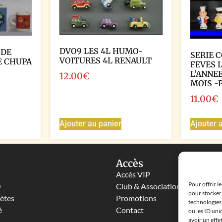
DVO9 LES 4L HUMO-
 DE
SERIE 
VOITURES 4L RENAULT
E CHUPA
FEVES L
L’ANNEE
12.00
€
MOIS -
11.00
€
Ajouter au panier
Ajouter 
Accès
Accès VIP
Pour offrir l
0
Club & Associations
pour stocker 
lètes
Promotions
technologies
é
Contact
ou les ID uni
avoir un effe