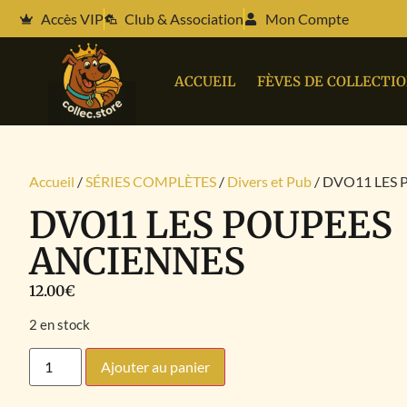
Accès VIP
Club & Association
Mon Compte
ACCUEIL
FÈVES DE COLLECTI
Accueil
/
SÉRIES COMPLÈTES
/
Divers et Pub
/ DVO11 LES
DVO11 LES POUPEES
ANCIENNES
12.00
€
2 en stock
Ajouter au panier