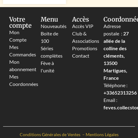
Votre
Menu
Accès
Coordonné
compte
Nouveautés
Accès VIP
Adresse
Mon
Boite de
Club &
postale :
27
Compte
100
Associations
allée de la
Mes
Séries
Promotions
colline des
Commandes
complètes
Contact
cléments,
Mon
Fève à
13500
abonnement
l'unité
Martigues,
Mes
France
Coordonnées
Téléphone :
+33652313256‬
Email :
feves.collecst
Conditions Générales de Ventes
–
Mentions Légales