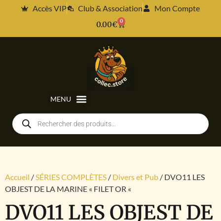
Accès VIP
Club & Association
Mon Compte
0
0.00
€
Accueil
/
SÉRIES COMPLÈTES
/
Divers et Pub
/ DVO11 LES
OBJEST DE LA MARINE « FILET OR «
DVO11 LES OBJEST DE