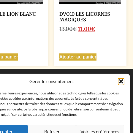
 LE LION BLANC
DVO10 LES LICORNES
MAGIQUES
13.00
€
11.00
€
au panier
Ajouter au panier
Coordonnées
Gérer le consentement
Adresse postale :
27 allée de la colline des
es meilleures expériences, nous utilisons des technologies telles que les cookies
cléments, 13500 Martigues, France
et/ou accéder aux informations des appareils. Le fait de consentir à ces
Téléphone : ‭
+33652313256‬
 nous permettra de traiter des données telles que le comportement de navigation
Email :
feves.collecstore@gmail.com
ques sur ce site. Le fait de ne pas consentir ou de retirer son consentement peut
t négatif sur certaines caractéristiques et fonctions.
cepter
Refuser
Voir les préférences