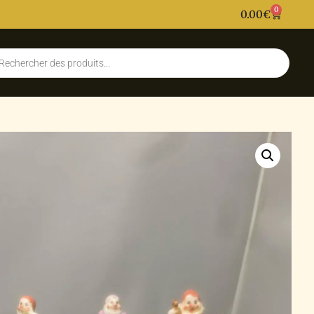
0
0.00
€