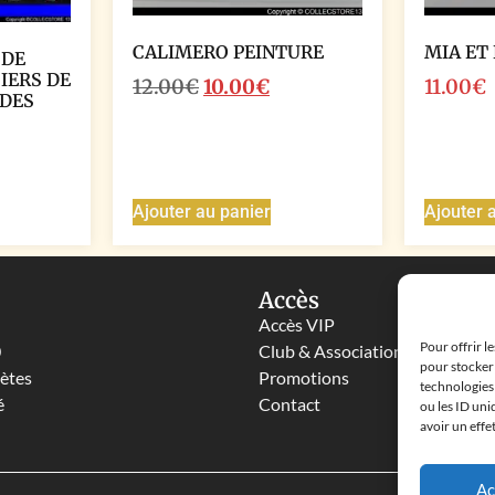
CALIMERO PEINTURE
MIA ET
 DE
SIERS DE
12.00
€
10.00
€
11.00
€
 DES
Ajouter au panier
Ajouter 
Accès
Accès VIP
Pour offrir l
0
Club & Associations
pour stocker 
lètes
Promotions
technologies
é
Contact
ou les ID uni
avoir un effe
Ac