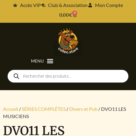
Accès VIP
Club & Association
Mon Compte
0
0.00
€
Accueil
/
SÉRIES COMPLÈTES
/
Divers et Pub
/ DVO11 LES
MUSICIENS
DVO11 LES