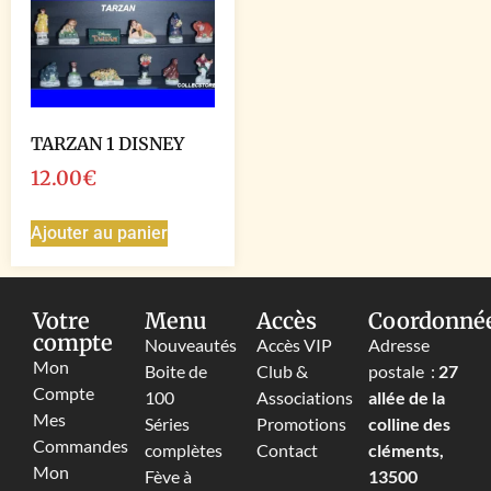
TARZAN 1 DISNEY
12.00
€
Ajouter au panier
Votre
Menu
Accès
Coordonné
compte
Nouveautés
Accès VIP
Adresse
Mon
Boite de
Club &
postale :
27
Compte
100
Associations
allée de la
Mes
Séries
Promotions
colline des
Commandes
complètes
Contact
cléments,
Mon
Fève à
13500