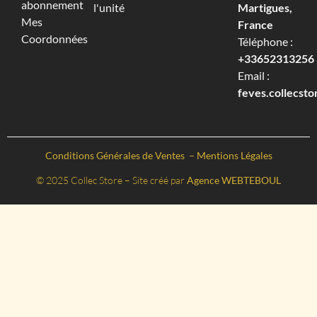
abonnement
l'unité
Martigues,
Mes
France
Coordonnées
Téléphone :
+33652313256‬
Email :
feves.collecst
Conditions Générales de Ventes
–
Mentions Légales
© 2025 Collec Store – Site créé par
Agence WEBTEBOUL