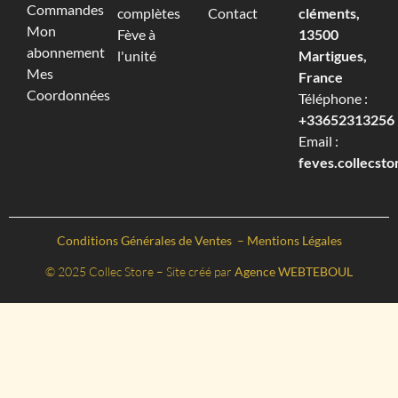
Commandes
complètes
Contact
cléments,
Mon
Fève à
13500
abonnement
l'unité
Martigues,
Mes
France
Coordonnées
Téléphone :
+33652313256‬
Email :
feves.collecst
Conditions Générales de Ventes
–
Mentions Légales
© 2025 Collec Store – Site créé par
Agence WEBTEBOUL