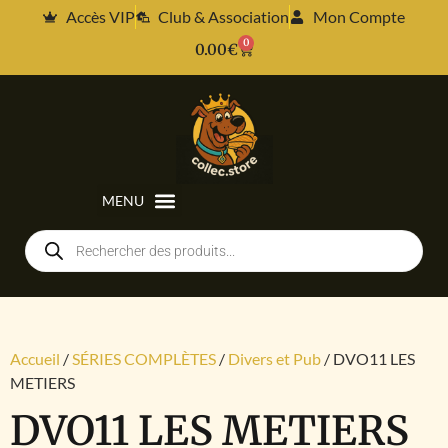
Accès VIP
Club & Association
Mon Compte
0
0.00
€
Accueil
/
SÉRIES COMPLÈTES
/
Divers et Pub
/ DVO11 LES
METIERS
DVO11 LES METIERS