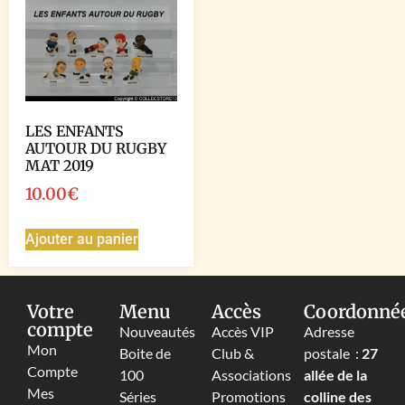
LES ENFANTS
AUTOUR DU RUGBY
MAT 2019
10.00
€
Ajouter au panier
Votre
Menu
Accès
Coordonné
compte
Nouveautés
Accès VIP
Adresse
Mon
Boite de
Club &
postale :
27
Compte
100
Associations
allée de la
Mes
Séries
Promotions
colline des