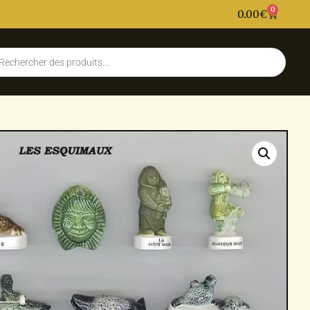
0
0.00
€