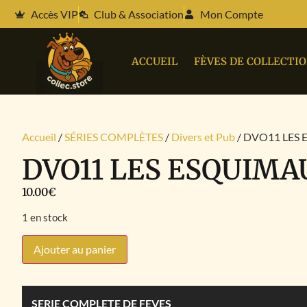
Accès VIP
Club & Association
Mon Compte
ACCUEIL
FÈVES DE COLLECTI
Accueil
/
SÉRIES COMPLÈTES
/
Divers et Pub
/ DVO11 LES
DVO11 LES ESQUIMA
10.00
€
1 en stock
Ajouter au panier
SERIE COMPLETE DE FEVES