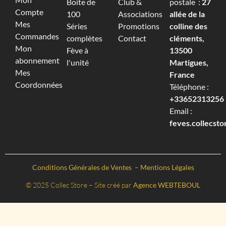
Boite de
Club &
postale :
27
Compte
100
Associations
allée de la
Mes
Séries
Promotions
colline des
Commandes
complètes
Contact
cléments,
Mon
Fève à
13500
abonnement
l'unité
Martigues,
Mes
France
Coordonnées
Téléphone :
+33652313256‬
Email :
feves.collecst
Conditions Générales de Ventes
–
Mentions Légales
© 2025 Collec Store – Site créé par
Agence WEBTEBOUL