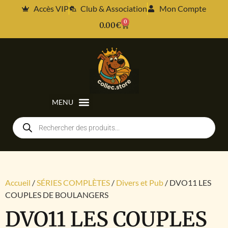
Accès VIP
Club & Association
Mon Compte
0
0.00
€
Accueil
/
SÉRIES COMPLÈTES
/
Divers et Pub
/ DVO11 LES
COUPLES DE BOULANGERS
DVO11 LES COUPLES