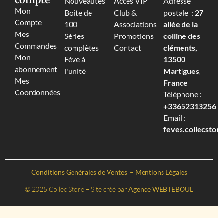
Nouveautés
Accès VIP
Adresse
Mon
Boite de
Club &
postale :
27
Compte
100
Associations
allée de la
Mes
Séries
Promotions
colline des
Commandes
complètes
Contact
cléments,
Mon
Fève à
13500
abonnement
l'unité
Martigues,
Mes
France
Coordonnées
Téléphone :
+33652313256‬
Email :
feves.collecst
Conditions Générales de Ventes
–
Mentions Légales
© 2025 Collec Store – Site créé par
Agence WEBTEBOUL