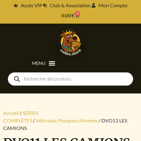
Accès VIP
Club & Association
Mon Compte
0
0.00
€
Accueil
/
SÉRIES
COMPLÈTES
/
Véhicules/Pompiers/Armées
/ DVO11 LES
CAMIONS