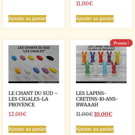
11.00
€
Ajouter au panier
Ajouter au panier
Promo !
LE CHANT DU SUD –
LES LAPINS-
LES CIGALES-LA
CRETINS-10-ANS-
PROVENCE
BWAAAH
12.00
€
11.00
€
10.00
€
Ajouter au panier
Ajouter au panier