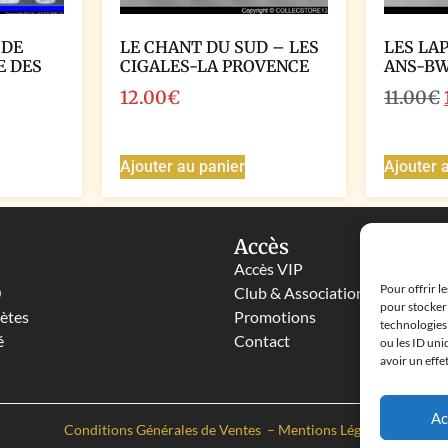
 DE
LE CHANT DU SUD – LES
LES LA
E DES
CIGALES-LA PROVENCE
ANS-B
12.00
€
11.00
€
Ajouter au panier
Ajouter 
Accès
Accès VIP
Pour offrir l
0
Club & Associations
pour stocker 
lètes
Promotions
technologies
é
Contact
ou les ID uni
avoir un effe
Ac
Conditions Générales de Ventes
–
Mentions Légales