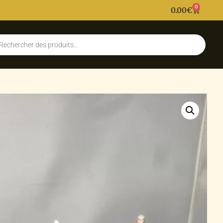
0
0.00
€