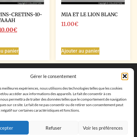
PINS-CRETINS-10-
MIA ET LE LION BLANC
WAAAH
11.00
€
10.00
€
au panier
Ajouter au panier
Coordonnées
Gérer le consentement
Adresse postale :
27 allée de la colline des
es meilleures expériences, nous utilisons des technologies telles que les cookies
cléments, 13500 Martigues, France
et/ou accéder aux informations des appareils. Le fait de consentir à ces
Téléphone : ‭
+33652313256‬
 nous permettra de traiter des données telles que le comportement de navigation
Email :
feves.collecstore@gmail.com
ques sur ce site. Le fait de ne pas consentir ou de retirer son consentement peut
t négatif sur certaines caractéristiques et fonctions.
cepter
Refuser
Voir les préférences