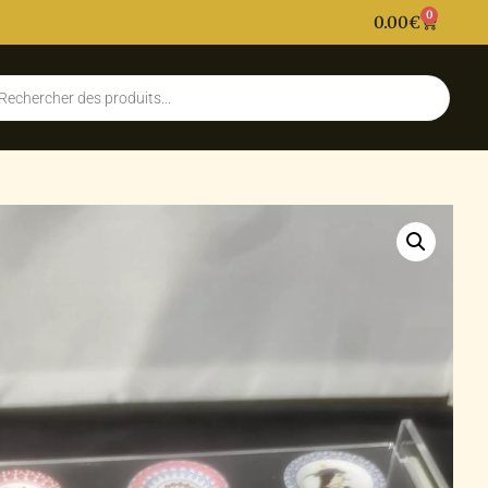
0
0.00
€