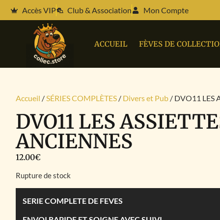
Accès VIP
Club & Association
Mon Compte
ACCUEIL
FÈVES DE COLLECTI
Accueil
/
SÉRIES COMPLÈTES
/
Divers et Pub
/ DVO11 LES 
DVO11 LES ASSIETTE
ANCIENNES
12.00
€
Rupture de stock
SERIE COMPLETE DE FEVES
ENVOI RAPIDE ET SOIGNE AVEC SUIVI