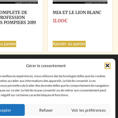
COMPLETE DE
MIA ET LE LION BLANC
PROFESSION
11.00
€
S POMPIERS 2019
au panier
Ajouter au panier
Coordonnées
Gérer le consentement
Adresse postale :
27 allée de la colline des
es meilleures expériences, nous utilisons des technologies telles que les cookies
cléments, 13500 Martigues, France
et/ou accéder aux informations des appareils. Le fait de consentir à ces
Téléphone : ‭
+33652313256‬
 nous permettra de traiter des données telles que le comportement de navigation
Email :
feves.collecstore@gmail.com
ques sur ce site. Le fait de ne pas consentir ou de retirer son consentement peut
t négatif sur certaines caractéristiques et fonctions.
cepter
Refuser
Voir les préférences