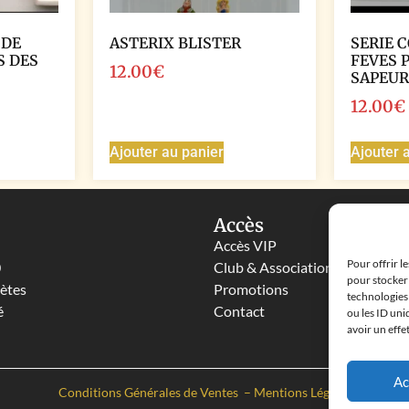
 DE
ASTERIX BLISTER
SERIE 
S DES
FEVES 
12.00
€
SAPEUR
12.00
€
Ajouter au panier
Ajouter 
Accès
Accès VIP
Pour offrir l
0
Club & Associations
pour stocker 
lètes
Promotions
technologies
é
Contact
ou les ID uni
avoir un effe
Ac
Conditions Générales de Ventes
–
Mentions Légales