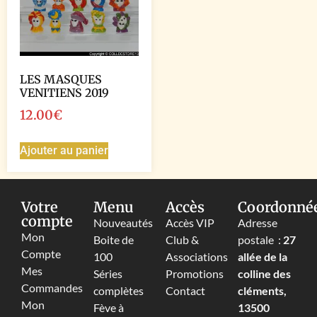
LES MASQUES
VENITIENS 2019
12.00
€
Ajouter au panier
Votre
Menu
Accès
Coordonné
compte
Nouveautés
Accès VIP
Adresse
Mon
Boite de
Club &
postale :
27
Compte
100
Associations
allée de la
Mes
Séries
Promotions
colline des
Commandes
complètes
Contact
cléments,
Mon
Fève à
13500