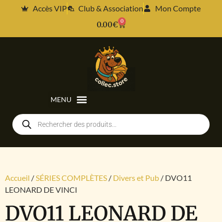
Accès VIP
Club & Association
Mon Compte
0
0.00
€
Accueil
/
SÉRIES COMPLÈTES
/
Divers et Pub
/ DVO11
LEONARD DE VINCI
DVO11 LEONARD DE