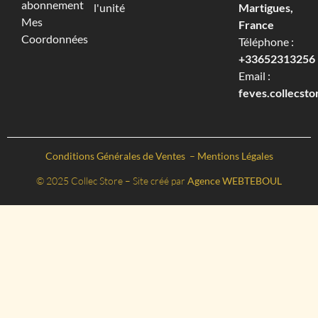
abonnement
l'unité
Martigues,
Mes
France
Coordonnées
Téléphone :
+33652313256‬
Email :
feves.collecst
Conditions Générales de Ventes
–
Mentions Légales
© 2025 Collec Store – Site créé par
Agence WEBTEBOUL