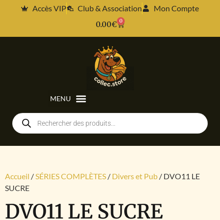
Accès VIP
Club & Association
Mon Compte
0
0.00
€
Accueil
/
SÉRIES COMPLÈTES
/
Divers et Pub
/ DVO11 LE
SUCRE
DVO11 LE SUCRE