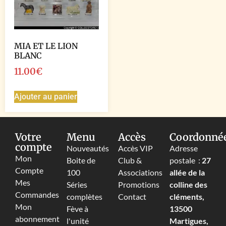
MIA ET LE LION
BLANC
11.00
€
Ajouter au panier
Votre
Menu
Accès
Coordonné
compte
Nouveautés
Accès VIP
Adresse
Mon
Boite de
Club &
postale :
27
Compte
100
Associations
allée de la
Mes
Séries
Promotions
colline des
Commandes
complètes
Contact
cléments,
Mon
Fève à
13500
abonnement
l'unité
Martigues,