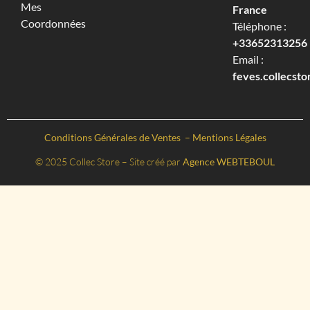
Mes
France
Coordonnées
Téléphone :
+33652313256‬
Email :
feves.collecst
Conditions Générales de Ventes
–
Mentions Légales
© 2025 Collec Store – Site créé par
Agence WEBTEBOUL